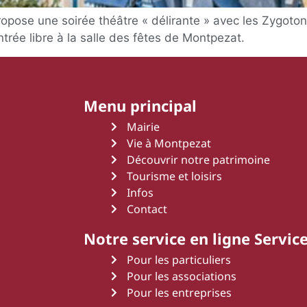
pose une soirée théâtre « délirante » avec les Zygoton
ntrée libre à la salle des fêtes de Montpezat.
Menu principal
Mairie
Vie à Montpezat
Découvrir notre patrimoine
Tourisme et loisirs
Infos
Contact
Notre service en ligne Service
Pour les particuliers
Pour les associations
Pour les entreprises