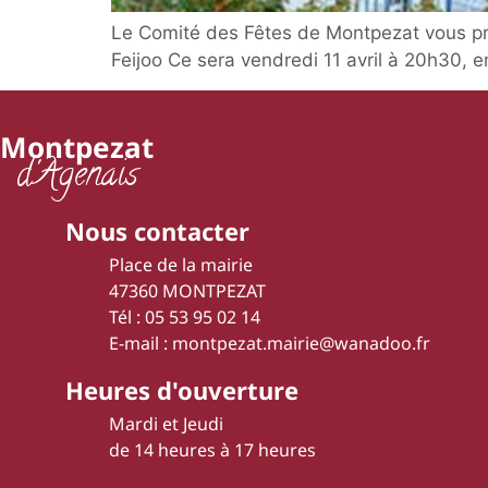
Le Comité des Fêtes de Montpezat vous pro
Feijoo Ce sera vendredi 11 avril à 20h30, e
Montpezat
d'Agenais
Nous contacter
Place de la mairie
47360 MONTPEZAT
Tél : 05 53 95 02 14
E-mail : montpezat.mairie@wanadoo.fr
Heures d'ouverture
Mardi et Jeudi
de 14 heures à 17 heures