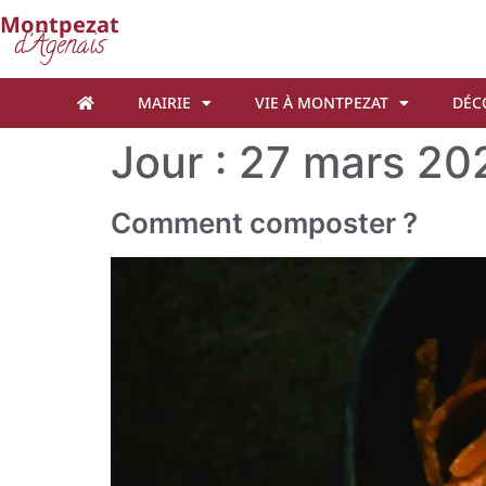
Cookies management panel
Montpezat
d'Agenais
MAIRIE
VIE À MONTPEZAT
DÉC
Jour :
27 mars 20
Comment composter ?