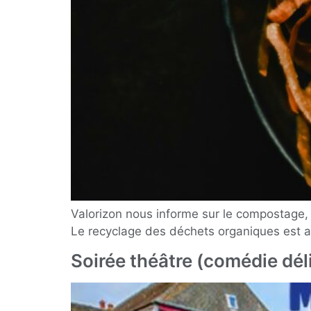
Valorizon nous informe sur le compostage, 
Le recyclage des déchets organiques est au
Soirée théâtre (comédie dél