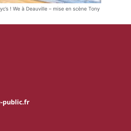
yc’s ! We à Deauville – mise en scène Tony
-public.fr