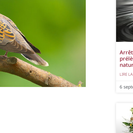
Arrêt
prélè
natur
LIRE LA
6 sep