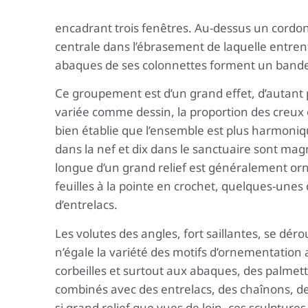
encadrant trois fenêtres. Au-dessus un cordon 
centrale dans l’ébrasement de laquelle entren
abaques de ses colonnettes forment un bandea
Ce groupement est d’un grand effet, d’autant 
variée comme dessin, la proportion des creux e
bien établie que l’ensemble est plus harmoniq
dans la nef et dix dans le sanctuaire sont magn
longue d’un grand relief est généralement or
feuilles à la pointe en crochet, quelques-unes 
d’entrelacs.
Les volutes des angles, fort saillantes, se dér
n’égale la variété des motifs d’ornementation
corbeilles et surtout aux abaques, des palmett
combinés avec des entrelacs, des chaînons, des
si grand relief que vues de loin, ces sculptures