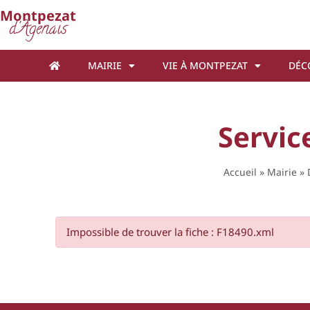
Cookies management panel
Montpezat
d'Agenais
MAIRIE
VIE À MONTPEZAT
DÉC
Servic
Accueil
»
Mairie
»
Impossible de trouver la fiche : F18490.xml