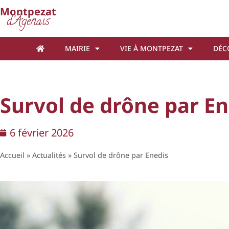
Cookies management panel
Montpezat
d'Agenais
MAIRIE
VIE À MONTPEZAT
DÉC
Survol de drône par En
6 février 2026
Accueil
»
Actualités
»
Survol de drône par Enedis