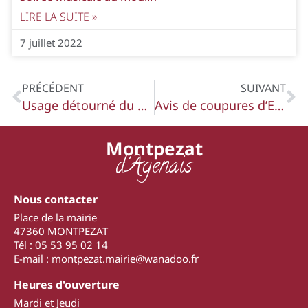
LIRE LA SUITE »
7 juillet 2022
PRÉCÉDENT
SUIVANT
Usage détourné du protoxyde d’azote en Lot-et-Garonne – arrêté préfectoral du 23/01/2026
Avis de coupures d’Eau les 4 et 5 février de 8 h 30 à 12 h
Montpezat
d'Agenais
Nous contacter
Place de la mairie
47360 MONTPEZAT
Tél : 05 53 95 02 14
E-mail : montpezat.mairie@wanadoo.fr
Heures d'ouverture
Mardi et Jeudi