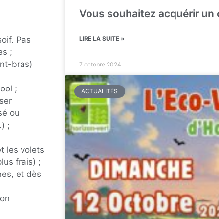
Vous souhaitez acquérir un
soif. Pas
LIRE LA SUITE »
es ;
ant-bras)
7 octobre 2024
ool ;
ACTUALITÉS
ser
isé ou
) ;
t les volets
lus frais) ;
hes, et dès
son