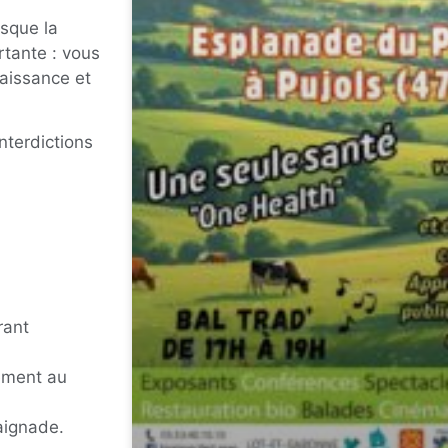
rsque la
rtante : vous
aissance et
nterdictions
rant
ement au
aignade.