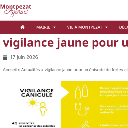
Cookies management panel
Montpezat
d'Agenais
MAIRIE
VIE À MONTPEZAT
DÉC
vigilance jaune pour 
17 juin 2026
Accueil
»
Actualités
»
vigilance jaune pour un épisode de fortes c