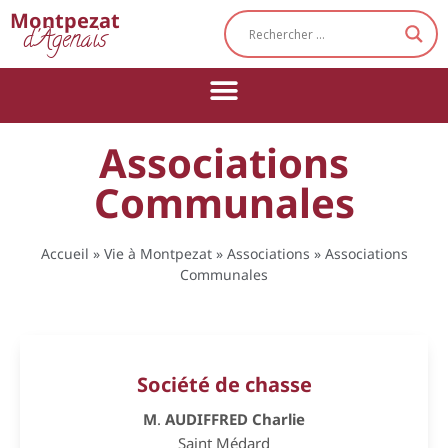
Cookies management panel
Montpezat
d'Agenais
Associations
Communales
Accueil
»
Vie à Montpezat
»
Associations
»
Associations
Communales
Société de chasse
M
.
AUDIFFRED Charlie
Saint Médard