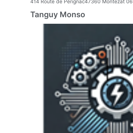
414 Route de Pérignac47360 Montezat 06
Tanguy Monso