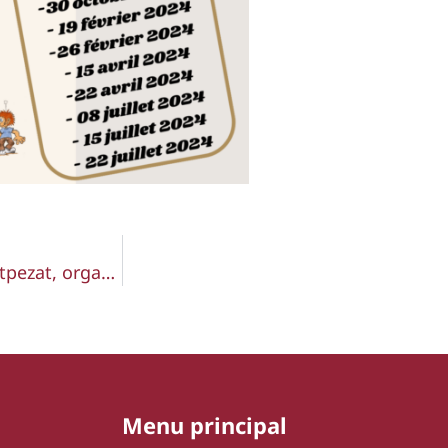
HORIZON-VERT / Son Président, Marc SEVE de Montpezat, organise le Festi’Nature le 28 avril 2024 à Villeneuve sur Lot
Menu principal