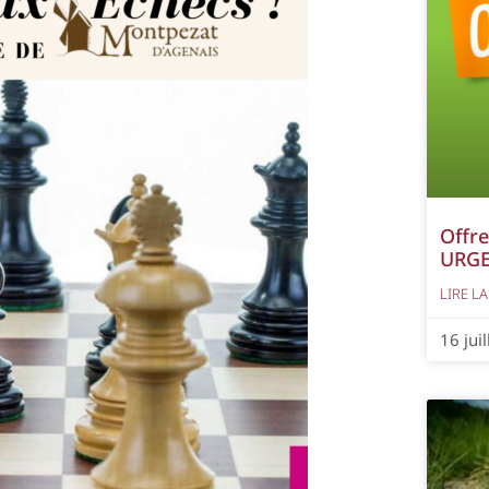
Offre
URG
LIRE LA
16 jui