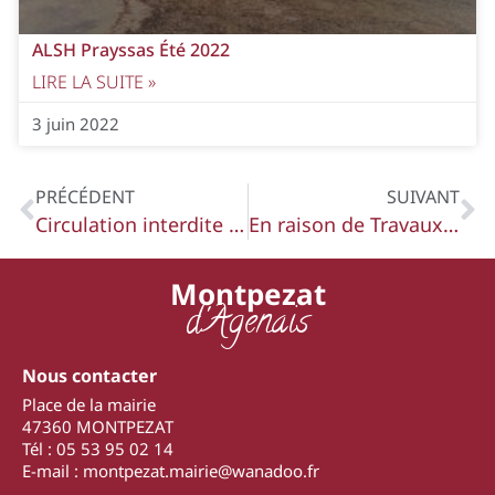
ALSH Prayssas Été 2022
LIRE LA SUITE »
3 juin 2022
PRÉCÉDENT
SUIVANT
Circulation interdite route de Saint Caprais jeudi 29 mai 2025
En raison de Travaux de renouvellement du réseau d’eau à partir du cimetière de Pérignac jusqu’à la route de Cours la circulation interdite sauf riverains et véhicles de secours du 26 mai au 15 septembre
Montpezat
d'Agenais
Nous contacter
Place de la mairie
47360 MONTPEZAT
Tél : 05 53 95 02 14
E-mail : montpezat.mairie@wanadoo.fr