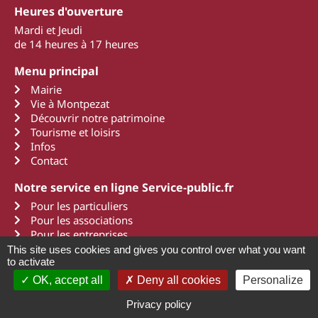
Heures d'ouverture
Mardi et Jeudi
de 14 heures à 17 heures
Menu principal
Mairie
Vie à Montpezat
Découvrir notre patrimoine
Tourisme et loisirs
Infos
Contact
Notre service en ligne Service-public.fr
Pour les particuliers
Pour les associations
Pour les entreprises
This site uses cookies and gives you control over what you want
to activate
OK, accept all
Deny all cookies
Personalize
2011 - 2022 Montpezat d'Agenais
Mentions légales
Une création Art Média Communication
Privacy policy