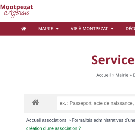
Cookies management panel
Montpezat
d'Agenais
MAIRIE
VIE À MONTPEZAT
DÉC
Service
Accueil
»
Mairie
»
D
Accueil associations
>
Formalités administratives d'un
création d'une association ?