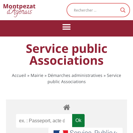
Cookies management panel
Montpezat
d'Agenais
Service public
Associations
Accueil
»
Mairie
»
Démarches administratives
»
Service
public Associations