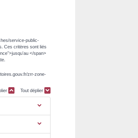
hes/service-public-
. Ces critères sont liés
idence">jusqu'au </span>
te.
toires.gouv.fr/zrr-zone-
plier
Tout déplier