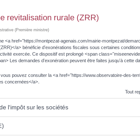
 revitalisation rurale (ZRR)
istrative (Première ministre)
 une <a href="https://montpezat-agenais.com/mairie-montpezat/demarc
ZRR)</a> bénéficie d'exonérations fiscales sous certaines conditions
 l'activité exercée. Ce dispositif est prolongé <span class="miseenev
 Les demandes d'exonération peuvent être faites jusqu'à cette da
 vous pouvez consulter la <a href="https://www.observatoire-des-terri
ones concernées</a>.
Tout re
de l'impôt sur les sociétés
E)