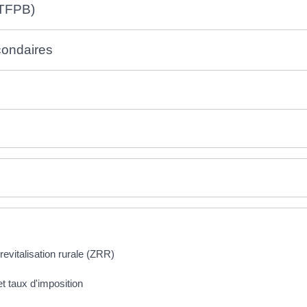
(TFPB)
condaires
evitalisation rurale (ZRR)
t taux d'imposition