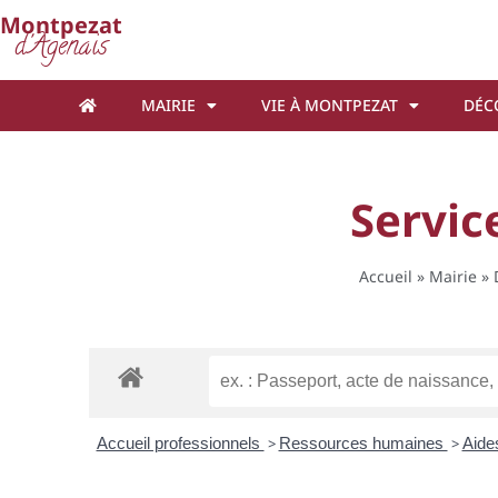
Cookies management panel
Montpezat
d'Agenais
MAIRIE
VIE À MONTPEZAT
DÉC
Servic
Accueil
»
Mairie
»
Accueil professionnels
>
Ressources humaines
>
Aide