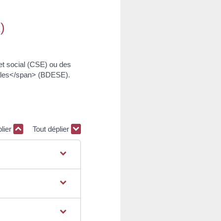
)
t social (CSE) ou des
ales</span> (BDESE).
plier
Tout déplier