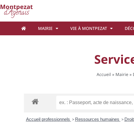
Cookies management panel
Montpezat
d'Agenais
MAIRIE
VIE À MONTPEZAT
DÉC
Servic
Accueil
»
Mairie
»
Accueil professionnels
>
Ressources humaines
>
Droi