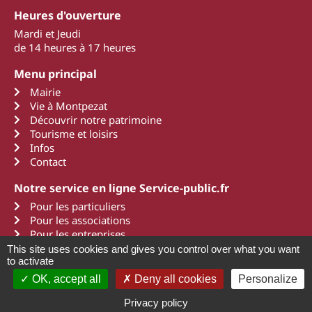
Heures d'ouverture
Mardi et Jeudi
de 14 heures à 17 heures
Menu principal
Mairie
Vie à Montpezat
Découvrir notre patrimoine
Tourisme et loisirs
Infos
Contact
Notre service en ligne Service-public.fr
Pour les particuliers
Pour les associations
Pour les entreprises
This site uses cookies and gives you control over what you want
to activate
OK, accept all
Deny all cookies
Personalize
2011 - 2022 Montpezat d'Agenais
Mentions légales
Une création Art Média Communication
Privacy policy