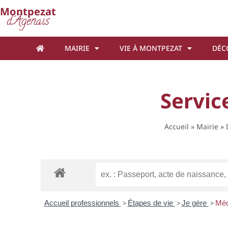
Cookies management panel
Montpezat
d'Agenais
MAIRIE
VIE À MONTPEZAT
DÉC
Servic
Accueil
»
Mairie
»
Accueil professionnels
>
Étapes de vie
>
Je gère
>
Méd