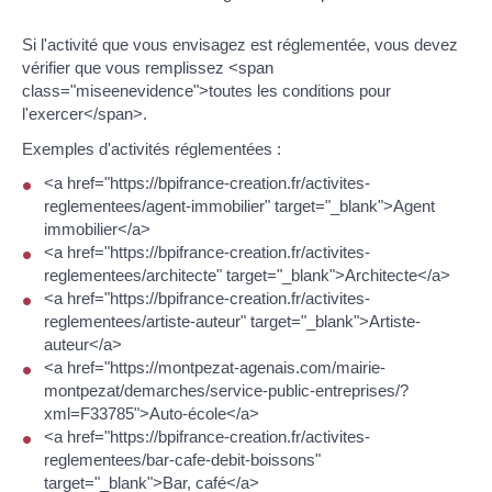
Si l'activité que vous envisagez est réglementée, vous devez
vérifier que vous remplissez <span
class="miseenevidence">toutes les conditions pour
l'exercer</span>.
Exemples d'activités réglementées :
<a href="https://bpifrance-creation.fr/activites-
reglementees/agent-immobilier" target="_blank">Agent
immobilier</a>
<a href="https://bpifrance-creation.fr/activites-
reglementees/architecte" target="_blank">Architecte</a>
<a href="https://bpifrance-creation.fr/activites-
reglementees/artiste-auteur" target="_blank">Artiste-
auteur</a>
<a href="https://montpezat-agenais.com/mairie-
montpezat/demarches/service-public-entreprises/?
xml=F33785">Auto-école</a>
<a href="https://bpifrance-creation.fr/activites-
reglementees/bar-cafe-debit-boissons"
target="_blank">Bar, café</a>