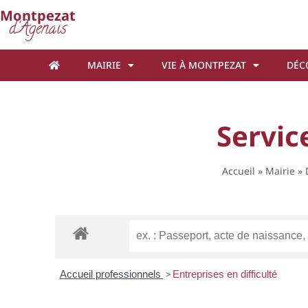
Cookies management panel
Montpezat
d'Agenais
MAIRIE
VIE À MONTPEZAT
DÉC
Servic
Accueil
»
Mairie
»
Accueil professionnels
>
Entreprises en difficulté