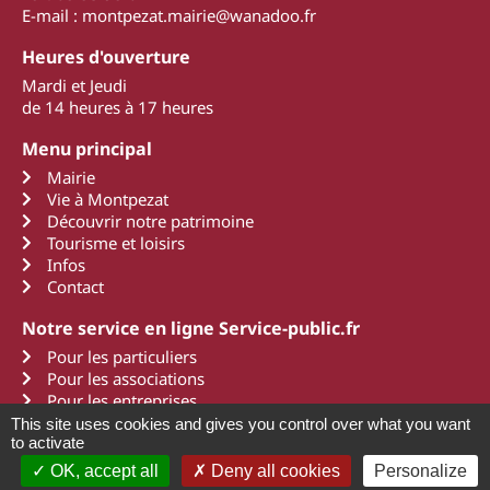
E-mail : montpezat.mairie@wanadoo.fr
Heures d'ouverture
Mardi et Jeudi
de 14 heures à 17 heures
Menu principal
Mairie
Vie à Montpezat
Découvrir notre patrimoine
Tourisme et loisirs
Infos
Contact
Notre service en ligne Service-public.fr
Pour les particuliers
Pour les associations
Pour les entreprises
This site uses cookies and gives you control over what you want
to activate
OK, accept all
Deny all cookies
Personalize
2011 - 2022 Montpezat d'Agenais
Mentions légales