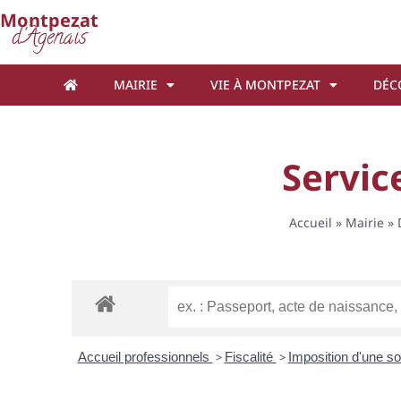
Cookies management panel
Montpezat
d'Agenais
MAIRIE
VIE À MONTPEZAT
DÉC
Servic
Accueil
»
Mairie
»
Accueil professionnels
>
Fiscalité
>
Imposition d'une s