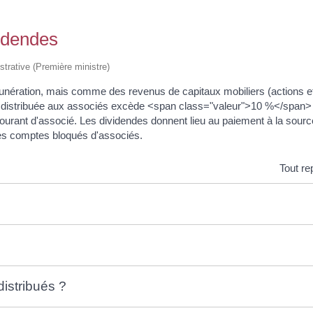
videndes
istrative (Première ministre)
ration, mais comme des revenus de capitaux mobiliers (actions et p
t distribuée aux associés excède <span class="valeur">10 %</span> d
rant d'associé. Les dividendes donnent lieu au paiement à la sour
es comptes bloqués d'associés.
Tout re
istribués ?