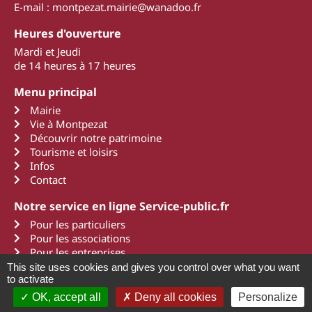
E-mail : montpezat.mairie@wanadoo.fr
Heures d'ouverture
Mardi et Jeudi
de 14 heures à 17 heures
Menu principal
Mairie
Vie à Montpezat
Découvrir notre patrimoine
Tourisme et loisirs
Infos
Contact
Notre service en ligne Service-public.fr
Pour les particuliers
Pour les associations
Pour les entreprises
This site uses cookies and gives you control over what you want
to activate
OK, accept all
Deny all cookies
Personalize
2011 - 2022 Montpezat d'Agenais
Mentions légales