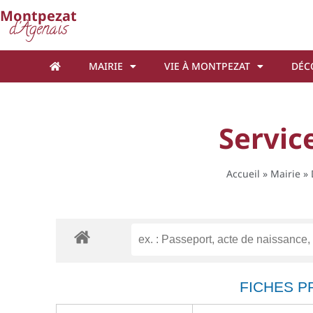
Cookies management panel
Montpezat
d'Agenais
MAIRIE
VIE À MONTPEZAT
DÉC
Service
Accueil
»
Mairie
»
FICHES P