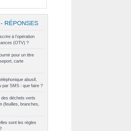
 - RÉPONSES
crire à l'opération
acances (OTV) ?
ournir pour un titre
sseport, carte
léphonique abusif,
 par SMS : que faire ?
r des déchets verts
n (feuilles, branches,
lles sont les règles
?