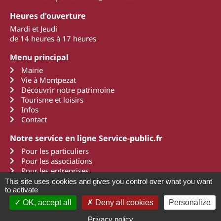
Heures d'ouverture
Mardi et Jeudi
de 14 heures à 17 heures
Menu principal
Mairie
Vie à Montpezat
Découvrir notre patrimoine
Tourisme et loisirs
Infos
Contact
Notre service en ligne Service-public.fr
Pour les particuliers
Pour les associations
Pour les entreprises
This site uses cookies and gives you control over what you want
to activate
OK, accept all
Deny all cookies
Personalize
2011 - 2022 Montpezat d'Agenais
Mentions légales
Une création Art Média Communication
Privacy policy