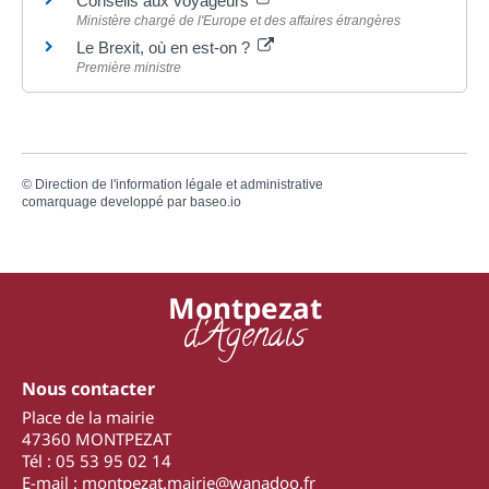
Conseils aux voyageurs
Ministère chargé de l'Europe et des affaires étrangères
Le Brexit, où en est-on ?
Première ministre
©
Direction de l'information légale et administrative
comarquage developpé par
baseo.io
Montpezat
d'Agenais
Nous contacter
Place de la mairie
47360 MONTPEZAT
Tél : 05 53 95 02 14
E-mail : montpezat.mairie@wanadoo.fr