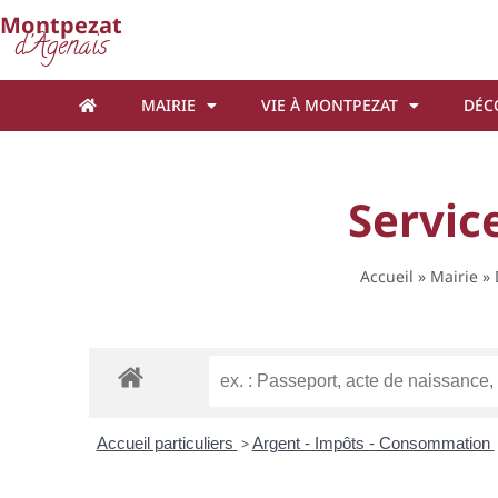
Cookies management panel
Montpezat
d'Agenais
MAIRIE
VIE À MONTPEZAT
DÉC
Service
Accueil
»
Mairie
»
Accueil particuliers
>
Argent - Impôts - Consommation