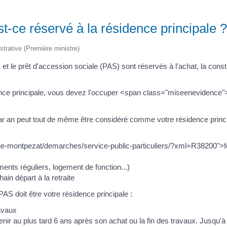
t-ce réservé à la résidence principale ?
istrative (Première ministre)
et le prêt d'accession sociale (PAS) sont réservés à l'achat, la constr
nce principale, vous devez l'occuper <span class="miseenevidence"
 an peut tout de même être considéré comme votre résidence princi
ie-montpezat/demarches/service-public-particuliers/?xml=R38200">
ments réguliers, logement de fonction...)
ain départ à la retraite
S doit être votre résidence principale :
ravaux
ervenir au plus tard 6 ans après son achat ou la fin des travaux. Jusqu'à 