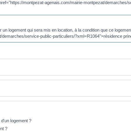
 href="https://montpezat-agenais.com/mairie-montpezat/demarches/se
 un logement qui sera mis en location, à la condition que ce logement
/demarches/service-public-particuliers/?xml=R1064">résidence princ
e d'un logement ?
nt ?