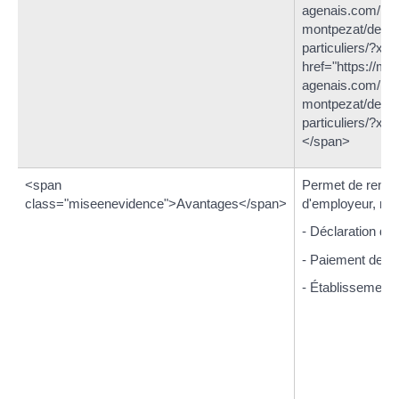
agenais.com/mai
montpezat/demar
particuliers/?x
href="https://mo
agenais.com/mai
montpezat/demar
particuliers/?
</span>
<span
Permet de rempli
class="miseenevidence">Avantages</span>
d'employeur, no
- Déclaration de
- Paiement des c
- Établissement d