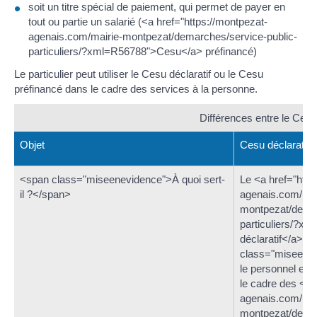
soit un titre spécial de paiement, qui permet de payer en
tout ou partie un salarié (<a href="https://montpezat-
agenais.com/mairie-montpezat/demarches/service-public-
particuliers/?xml=R56788">Cesu</a> préfinancé)
Le particulier peut utiliser le Cesu déclaratif ou le Cesu
préfinancé dans le cadre des services à la personne.
Différences entre le Cesu 
Objet
Cesu déclaratif
<span class="miseenevidence">À quoi sert-
Le <a href="http
il ?</span>
agenais.com/mai
montpezat/demar
particuliers/?x
déclaratif</a> p
class="miseene
le personnel emp
le cadre des <a 
agenais.com/mai
montpezat/demar