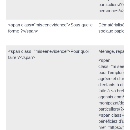
particuliers/?xm
personne</a>
<span class="miseenevidence">Sous quelle
Dématérialisée o
forme ?</span>
sociaux papier
<span class="miseenevidence">Pour quoi
Ménage, repassag
faire ?</span>
<span
class="miseenev
pour l'emploi d'
agréée et d'un s
d'enfants à domic
faite à <a href="
agenais.com/mai
montpezat/demar
particuliers/?x
<span class="m
bénéficiez d'une
href="https://mo