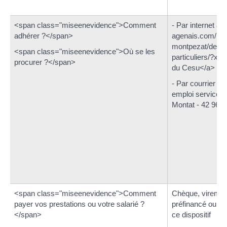
<span class="miseenevidence">Comment
- Par internet au
adhérer ?</span>
agenais.com/mai
montpezat/demar
<span class="miseenevidence">Où se les
particuliers/?xm
procurer ?</span>
du Cesu</a>
- Par courrier :
emploi service un
Montat - 42 961 
<span class="miseenevidence">Comment
Chèque, viremen
payer vos prestations ou votre salarié ?
préfinancé ou C
</span>
ce dispositif