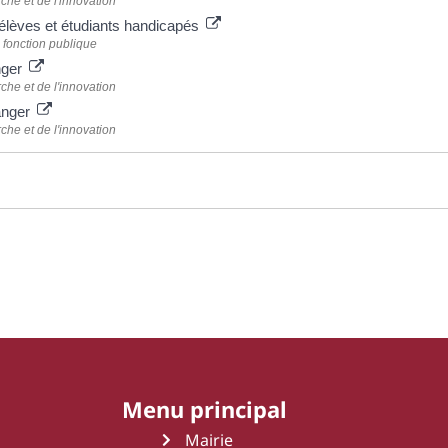
che et de l'innovation
 élèves et étudiants handicapés
 fonction publique
nger
che et de l'innovation
ranger
che et de l'innovation
Menu principal
Mairie