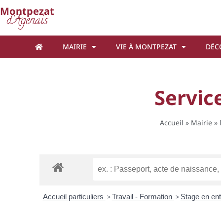
Cookies management panel
Montpezat
d'Agenais
MAIRIE
VIE À MONTPEZAT
DÉC
Service
Accueil
»
Mairie
»
Accueil particuliers
>
Travail - Formation
>
Stage en en