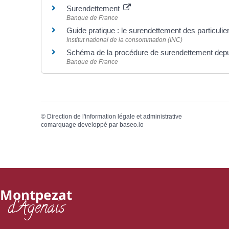
Surendettement
Banque de France
Guide pratique : le surendettement des particuli
Institut national de la consommation (INC)
Schéma de la procédure de surendettement dep
Banque de France
©
Direction de l'information légale et administrative
comarquage developpé par
baseo.io
Montpezat
d'Agenais