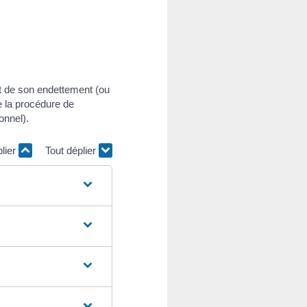
at de son endettement (ou
e la procédure de
onnel).
plier
Tout déplier