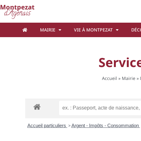
Cookies management panel
Montpezat
d'Agenais
MAIRIE
VIE À MONTPEZAT
DÉC
Service
Accueil
»
Mairie
»
Accueil particuliers
>
Argent - Impôts - Consommation