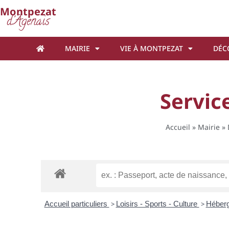
Cookies management panel
Montpezat
d'Agenais
MAIRIE
VIE À MONTPEZAT
DÉC
Service
Accueil
»
Mairie
»
Accueil particuliers
>
Loisirs - Sports - Culture
>
Héberg