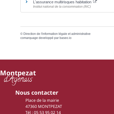
L'assurance multirisques habitation
Institut national de la consommation (INC)
©
Direction de l'information légale et administrative
comarquage developpé par
baseo.io
Montpezat
d'Agenais
Nous contacter
Place de la mairie
47360 MONTPEZAT
Tél : 05 53 95 02 14