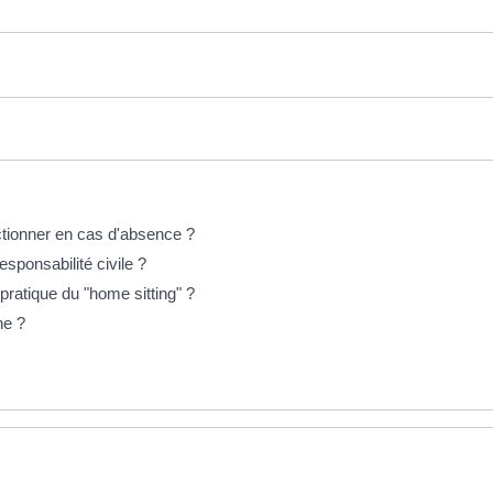
ctionner en cas d'absence ?
esponsabilité civile ?
ratique du "home sitting" ?
he ?