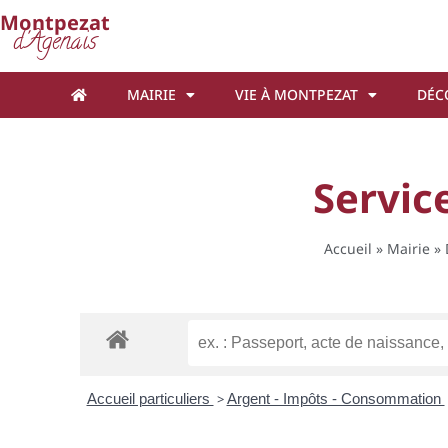
Cookies management panel
Montpezat
d'Agenais
MAIRIE
VIE À MONTPEZAT
DÉC
Service
Accueil
»
Mairie
»
Accueil particuliers
>
Argent - Impôts - Consommation