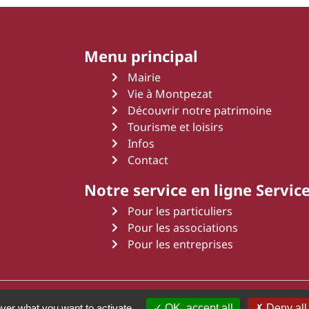
Menu principal
Mairie
Vie à Montpezat
Découvrir notre patrimoine
Tourisme et loisirs
Infos
Contact
Notre service en ligne Service
Pour les particuliers
Pour les associations
Pour les entreprises
 d'Agenais
Mentions légales
Une création Art Média Communication
over what you want to activate
OK, accept all
Deny all