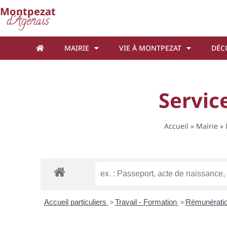
Cookies management panel
Montpezat
d'Agenais
MAIRIE
VIE À MONTPEZAT
DÉC
Service
Accueil
»
Mairie
»
Accueil particuliers
>
Travail - Formation
>
Rémunératio