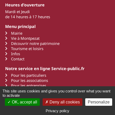
Heures d'ouverture
Mardi et Jeudi
de 14 heures à 17 heures
Menu principal
Mairie
Vie à Montpezat
Découvrir notre patrimoine
Tourisme et loisirs
Infos
Contact
Notre service en ligne Service-public.fr
Pour les particuliers
Pour les associations
Pour les entreprises
This site uses cookies and gives you control over what you want
to activate
OK, accept all
Deny all cookies
Personalize
2011 - 2022 Montpezat d'Agenais
Mentions légales
Une création Art Média Communication
Privacy policy