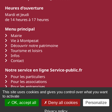
Heures d'ouverture
Mardi et Jeudi
de 14 heures à 17 heures
Menu principal
Mairie
Vie à Montpezat
Découvrir notre patrimoine
Tourisme et loisirs
Infos
Contact
Notre service en ligne Service-public.fr
Pour les particuliers
Pour les associations
Pour les entreprises
This site uses cookies and gives you control over what you want
to activate
OK, accept all
Deny all cookies
Personalize
2011 - 2022 Montpezat d'Agenais
Mentions légales
Une création Art Média Communication
Privacy policy