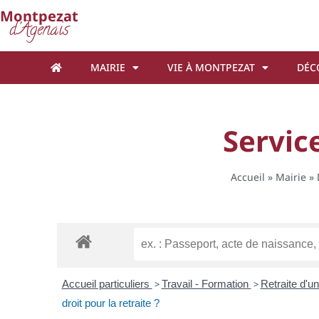
Cookies management panel
Montpezat
d'Agenais
MAIRIE
VIE À MONTPEZAT
DÉC
Service
Accueil
»
Mairie
»
Accueil particuliers
>
Travail - Formation
>
Retraite d'u
droit pour la retraite ?