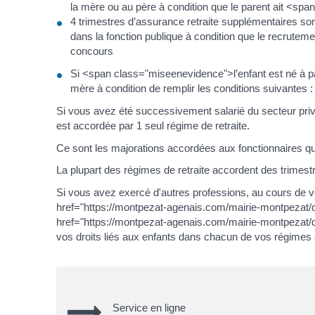
la mère ou au père à condition que le parent ait <sp
4 trimestres d’assurance retraite supplémentaires so
dans la fonction publique à condition que le recruteme
concours
Si <span class="miseenevidence">l’enfant est né à pa
mère à condition de remplir les conditions suivantes :
Si vous avez été successivement salarié du secteur privé,
est accordée par 1 seul régime de retraite.
Ce sont les majorations accordées aux fonctionnaires qui
La plupart des régimes de retraite accordent des trimes
Si vous avez exercé d'autres professions, au cours de votr
href="https://montpezat-agenais.com/mairie-montpezat
href="https://montpezat-agenais.com/mairie-montpezat
vos droits liés aux enfants dans chacun de vos régimes à pa
Service en ligne