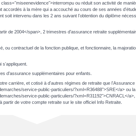
an class="miseenevidence">interrompu ou réduit son activité de maniè
nt accordés à la mère qui a accouché au cours de ses années d'étude
nt soit intervenu dans les 2 ans suivant l'obtention du diplôme néces
rtir de 2004</span>, 2 trimestres d’assurance retraite supplémentai
 ou contractuel de la fonction publique, et fonctionnaire, la majorat
 s'appliquent.
tres d’assurance supplémentaires pour enfants.
e carrière, et cotisé à d'autres régimes de retraite que l'Assurance r
/demarches/service-public-particuliers/?xml=R36488">SRE</a> ou la
/demarches/service-public-particuliers/?xml=R31192">CNRACL</a>,
rtir de votre compte retraite sur le site officiel Info Retraite.