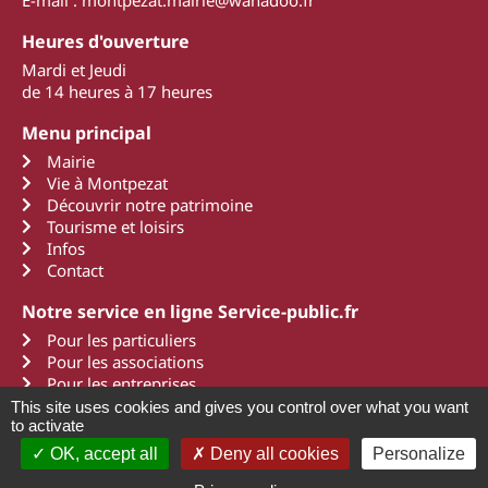
Heures d'ouverture
Mardi et Jeudi
de 14 heures à 17 heures
Menu principal
Mairie
Vie à Montpezat
Découvrir notre patrimoine
Tourisme et loisirs
Infos
Contact
Notre service en ligne Service-public.fr
Pour les particuliers
Pour les associations
Pour les entreprises
This site uses cookies and gives you control over what you want
to activate
OK, accept all
Deny all cookies
Personalize
2011 - 2022 Montpezat d'Agenais
Mentions légales
Une création Art Média Communication