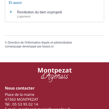
Et aussi
Restitution du bien exproprié
Logement
©
Direction de l'information légale et administrative
comarquage developpé par
baseo.io
Montpezat
d'Agenais
Nous contacter
Place de la mairie
47360 MONTPEZAT
Tél : 05 53 95 02 14
E-mail : montpezat.mairie@wanadoo.fr