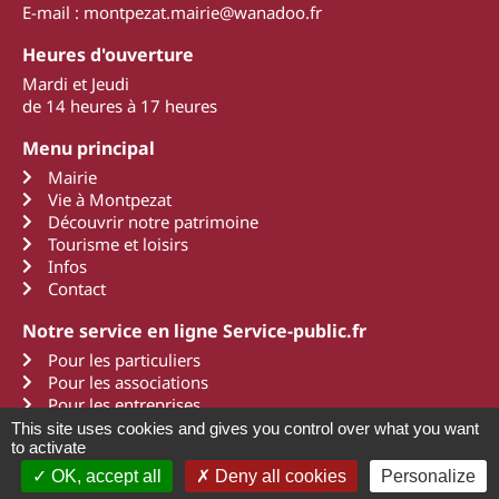
E-mail : montpezat.mairie@wanadoo.fr
Heures d'ouverture
Mardi et Jeudi
de 14 heures à 17 heures
Menu principal
Mairie
Vie à Montpezat
Découvrir notre patrimoine
Tourisme et loisirs
Infos
Contact
Notre service en ligne Service-public.fr
Pour les particuliers
Pour les associations
Pour les entreprises
This site uses cookies and gives you control over what you want
to activate
OK, accept all
Deny all cookies
Personalize
2011 - 2022 Montpezat d'Agenais
Mentions légales