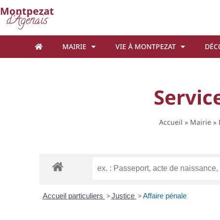
Cookies management panel
Montpezat
d'Agenais
MAIRIE
VIE À MONTPEZAT
DÉC
Service
Accueil
»
Mairie
»
Accueil particuliers
>
Justice
>
Affaire pénale