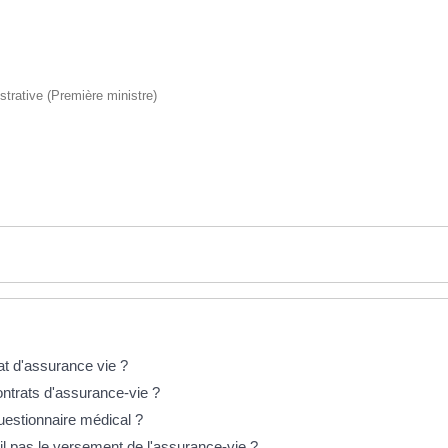
istrative (Première ministre)
rat d'assurance vie ?
contrats d'assurance-vie ?
uestionnaire médical ?
il pas le versement de l'assurance-vie ?