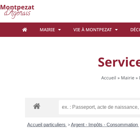
Cookies management panel
Montpezat
d'Agenais
MAIRIE
VIE À MONTPEZAT
DÉC
Service
Accueil
»
Mairie
»
Accueil particuliers
>
Argent - Impôts - Consommation