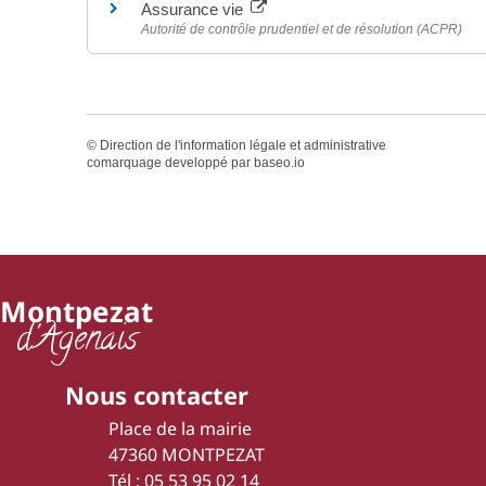
Assurance vie
Autorité de contrôle prudentiel et de résolution (ACPR)
©
Direction de l'information légale et administrative
comarquage developpé par
baseo.io
Montpezat
d'Agenais
Nous contacter
Place de la mairie
47360 MONTPEZAT
Tél : 05 53 95 02 14