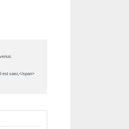
evenus.
 est saisi,</span>