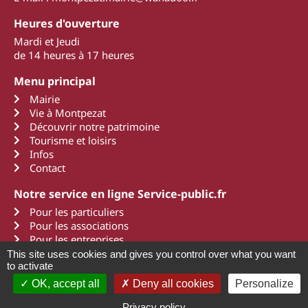
Heures d'ouverture
Mardi et Jeudi
de 14 heures à 17 heures
Menu principal
Mairie
Vie à Montpezat
Découvrir notre patrimoine
Tourisme et loisirs
Infos
Contact
Notre service en ligne Service-public.fr
Pour les particuliers
Pour les associations
Pour les entreprises
This site uses cookies and gives you control over what you want
to activate
OK, accept all
Deny all cookies
Personalize
2011 - 2022 Montpezat d'Agenais
Mentions légales
Une création Art Média Communication
Privacy policy