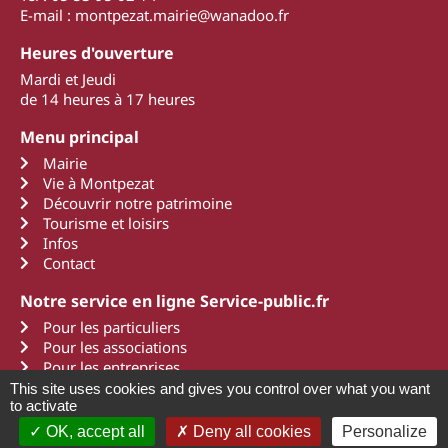
E-mail : montpezat.mairie@wanadoo.fr
Heures d'ouverture
Mardi et Jeudi
de 14 heures à 17 heures
Menu principal
Mairie
Vie à Montpezat
Découvrir notre patrimoine
Tourisme et loisirs
Infos
Contact
Notre service en ligne Service-public.fr
Pour les particuliers
Pour les associations
Pour les entreprises
This site uses cookies and gives you control over what you want
to activate
OK, accept all
Deny all cookies
Personalize
2011 - 2022 Montpezat d'Agenais
Mentions légales