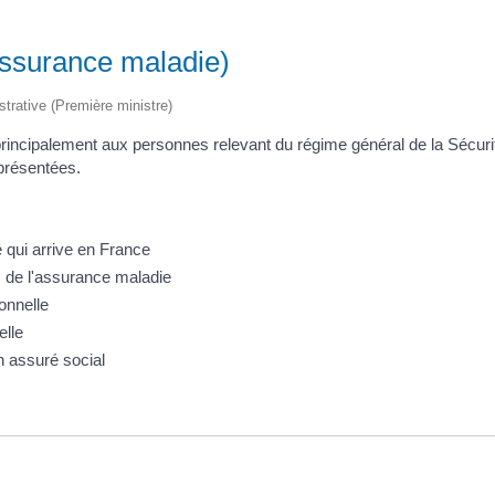
 (assurance maladie)
istrative (Première ministre)
rincipalement aux personnes relevant du régime général de la Sécurit
 présentées.
é qui arrive en France
ès de l'assurance maladie
onnelle
elle
n assuré social