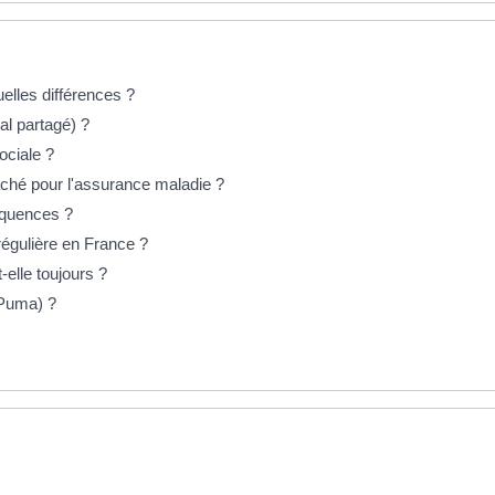
quelles différences ?
l partagé) ?
ociale ?
aché pour l'assurance maladie ?
équences ?
régulière en France ?
elle toujours ?
(Puma) ?