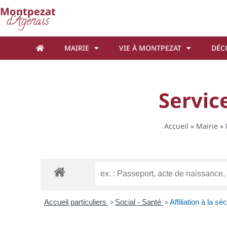
Cookies management panel
Montpezat
d'Agenais
MAIRIE
VIE À MONTPEZAT
DÉC
Service
Accueil
»
Mairie
»
Accueil particuliers
>
Social - Santé
>
Affiliation à la s