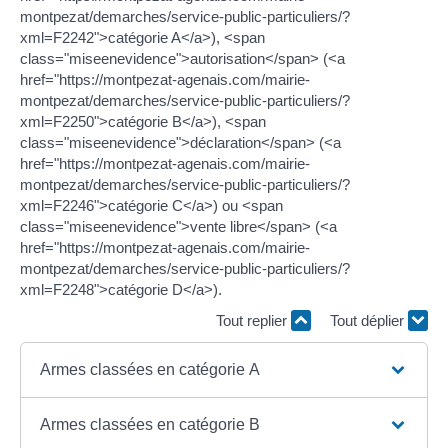
montpezat/demarches/service-public-particuliers/?
xml=F2242">catégorie A</a>), <span
class="miseenevidence">autorisation</span> (<a
href="https://montpezat-agenais.com/mairie-
montpezat/demarches/service-public-particuliers/?
xml=F2250">catégorie B</a>), <span
class="miseenevidence">déclaration</span> (<a
href="https://montpezat-agenais.com/mairie-
montpezat/demarches/service-public-particuliers/?
xml=F2246">catégorie C</a>) ou <span
class="miseenevidence">vente libre</span> (<a
href="https://montpezat-agenais.com/mairie-
montpezat/demarches/service-public-particuliers/?
xml=F2248">catégorie D</a>).
Tout replier
Tout déplier
Armes classées en catégorie A
Armes classées en catégorie B