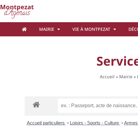
Cookies management panel
Montpezat
d'Agenais
MAIRIE
VIE À MONTPEZAT
DÉC
Service
Accueil
»
Mairie
»
Accueil particuliers
>
Loisirs - Sports - Culture
>
Arme